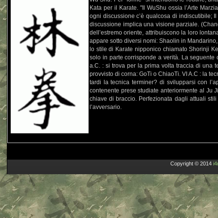
Kata per il Karate. "Il WuShu ossia l’Arte Marzi
ogni discussione c’è qualcosa di indiscutibile; Il 
discussione implica una visione parziale. (Ch
dell’estremo oriente, attribuiscono la loro lonta
appare sotto diversi nomi: Shaolin in Mandarino,
lo stile di Karate nipponico chiamato Shorinji K
solo in parte corrisponde a verità. La seguente 
a.C. : si trova per la prima volta traccia di una t
provvisto di corna: GoTi o ChiaoTi. VI A.C : la te
tardi la tecnica terminer? di svilupparsi con l
contenente prese studiate anteriormente al Ju J
chiave di braccio. Perfezionata dagli attuali stil
l’avversario.
Copyright © 2014
i