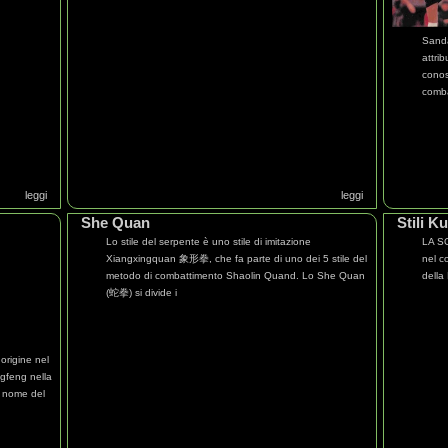
Sanda
attri
conos
comb
leggi
leggi
She Quan
Stili 
Lo stile del serpente è uno stile di imitazione
LA SC
Xiangxingquan 象形拳, che fa parte di uno dei 5 stile del
nel c
metodo di combattimento Shaolin Quand. Lo She Quan
della
(蛇拳) si divide i
origine nel
gfeng nella
l nome del