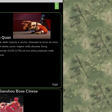
1
2
g Quan
ile delle Cadute è anche chiamata la boxe da terra.
ce abbia avuto origine nella dinastia Song
ionale (1129-1279) ed era prima praticato nella
ncia
leggi
Sanshou Boxe Cinese