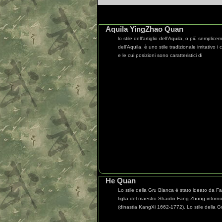
Aquila YingZhao Quan
lo stile dell’artiglio dell’Aquila, o più semplicem
dell’Aquila, è uno stile tradizionale imitativo i
e le cui posizioni sono caratteristici di
He Quan
Lo stile della Gru Bianca è stato ideato da F
figlia del maestro Shaolin Fang Zhong intorn
(dinastia KangXi 1662-1772). Lo stile della G