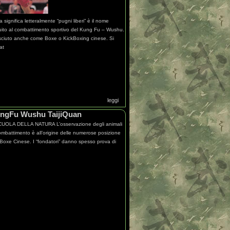
 significa letteralmente “pugni liberi” è il nome
buito al combattimento sportivo del Kung Fu – Wushu.
ciuto anche come Boxe o KickBoxing cinese. Si
at
leggi
KungFu Wushu TaijiQuan
UOLA DELLA NATURA L’osservazione degli animali
ombattimento è all’origine delle numerose posizione
 Boxe Cinese. I “fondatori” danno spesso prova di