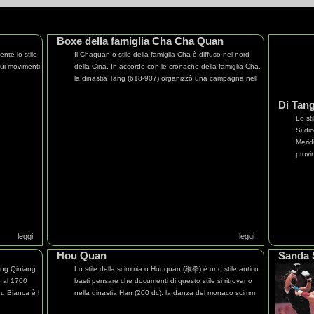
Boxe della famiglia Cha Cha Quan
ente lo stile
Il Chaquan o stile della famiglia Cha è diffuso nel nord
 cui movimenti
della Cina. In accordo con le cronache della famiglia Cha,
la dinastia Tang (618-907) organizzò una campagna nell
Di Tan
Lo st
Si di
Merid
provi
leggi
leggi
Hou Quan
Sanda 
ang Qiniang
Lo stile della scimmia o Houquan (猴拳) è uno stile antico
o al 1700
basti pensare che documenti di questo stile si ritrovano
ru Bianca è l
nella dinastia Han (200 dc): la danza del monaco scimm