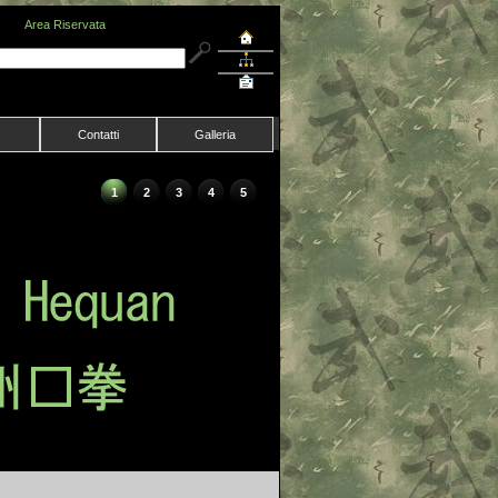
Area Riservata
Contatti
Galleria
1
2
3
4
5