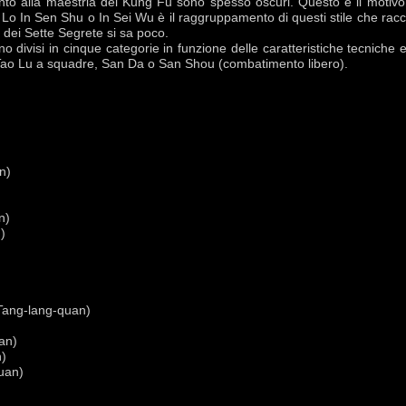
nto alla maestria del Kung Fu sono spesso oscuri. Questo è il motivo 
. Lo In Sen Shu o In Sei Wu è il raggruppamento di questi stile che racco
o dei Sette Segrete si sa poco.
gono divisi in cinque categorie in funzione delle caratteristiche tecnic
i),Tao Lu a squadre, San Da o San Shou (combatimento libero).
n)
n)
)
(Tang-lang-quan)
an)
n)
quan)