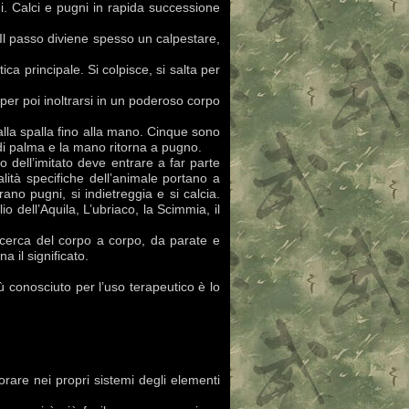
i. Calci e pugni in rapida successione
 Il passo diviene spesso un calpestare,
ca principale. Si colpisce, si salta per
per poi inoltrarsi in un poderoso corpo
alla spalla fino alla mano. Cinque sono
 di palma e la mano ritorna a pugno.
to dell’imitato deve entrare a far parte
lità specifiche dell’animale portano a
rano pugni, si indietreggia e si calcia.
io dell’Aquila, L’ubriaco, la Scimmia, il
ricerca del corpo a corpo, da parate e
a il significato.
 conosciuto per l’uso terapeutico è lo
porare nei propri sistemi degli elementi