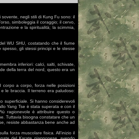
 sovente, negli stili di Kung Fu sono: il
orso, simboleggia il coraggio; il cervo,
entrazione e la spiritualità; la scimmia,
ia del WU SHU, costatando che il fiume
spesso, gli stessi principi e le stesse
mbra inferiori: calci, salti, schivate,
de della terra del nord, questo era un
el corpo a corpo, forza nelle posizioni
o e le braccia. Il terreno era paludoso:
sto superficiale. Si hanno considerevoli
llo Yang Tse è stata superata e con il
Più ragionevole è attribuire questo o
che. Tuttavia bisogna constatare che un
g Tse, resiste abbastanza bene anche ad
lla forza muscolare fisica. All’inizio il
ntenate del Karate giapponese, avendo