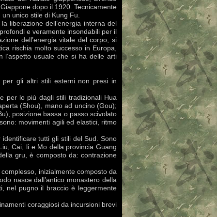
in Giappone dopo il 1920. Tecnicamente
 un unico stile di Kung Fu.
o la liberazione dell’energia interna del
 profondi e veramente insondabili per il
azione dell’energia vitale del corpo, si
atica rischia molto successo in Europa,
l’aspetto usuale che si ha delle arti
er gli altri stili esterni non presi in
er lo più dagli stili tradizionali Hua
 aperta (Shou), mano ad uncino (Gou);
Bu), posizione bassa o passo scivolato
ono: movimenti agili ed elastici, ritmo
ntificare tutti gli stili del Sud. Sono
 Liu, Cai, li e Mo della provincia Guang
 della gru, è composto da: contrazione
o complesso, inizialmente composto da
do nasce dall’antico monastero della
ti, nel pugno il braccio è leggermente
inamenti coraggiosi da incursioni brevi