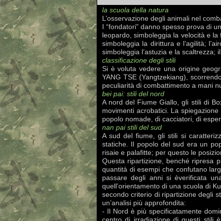
la scuola della natura
L’osservazione degli animali nel comb
I “fondatori” danno spesso prova di un s
leopardo, simboleggia la velocità e la 
simboleggia la dirittura e l’agilità; l’
simboleggia l’astuzia e la scaltrezza; i
classificazione degli stili
Si è voluta vedere una origine geogra
YANG TSE (Yangtzekiang), scorrendo da 
peculiarità di combattimento a mani n
bei pai: stili del nord
A nord del Fiume Giallo, gli stili di 
movimenti acrobatici. La spiegazione 
popolo nomade, di cacciatori, di espert
nan pai stili del sud
A sud del fiume, gli stili si caratter
statiche. Il popolo del sud era un popo
risaie e palafitte; per questo le posizio
Questa ripartizione, benché ripresa più
quantità di esempi che confutano larg
passare degli anni si èverificata un
quell’orientamento di una scuola di Ku
secondo criterio di ripartizione degli
un’analisi più approfondita:
- Il Nord è più specificatamente dominio
centro di irradiazione di questi sti