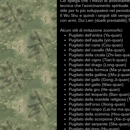
Ciò spiega che i mezzi di avviciname
tecnica che l’avvicinamento spirituale
stile per lo più sviluppatesi nel period
Il Wu Shu e quindi i singoli stili ven
con armi, Dui Lien (duelli prestabilit
Alcuni stili di imitazione zoomorfici:
Pugilato dell'anitra (Ya-quan)
Pugilato dell'aquila (yin-quan)
Pugilato del cane (Cou-quan)
Pugilato del cavallo (Ma-quan)
Pugilato della cicala (Zhi-liao-qua
Pugilato del cigno (Tian’è-quan)
Pugilato del drago (Long-quan)
Pugilato della formica (Ma-yi-qua
Pugilato della gallina ((Mu-ji-quan
Pugilato del gallo (Gong-Ji-quan)
Pugilato del gatto (Mao-quan)
Pugilato dela gru (He-quan)
Pugilato del leopardo (Bao-quan)
Pugilato della mantide religiosa 
Pugilato dell'orso (Xiong-quan)
Pugilato del rospo (Lai-ha-ma-qu
Pugilato della scimmia (Hou-qua
Pugilato dello scorpione (Xie-zi-
Pugilato del serpente (She-quan)
Pugilato del tigre (Hu-quan)