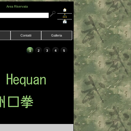
Area Riservata
Contatti
Galleria
1
2
3
4
5