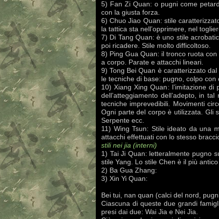
5) Fan Zi Quan: o pugni come petardi 
con la giusta forza.
6) Chuo Jiao Quan: stile caratterizzat
la tattica sta nell’opprimere, nel toglie
7) Di Tang Quan: è uno stile acrobatico
poi ricadere. Stile molto difficoltoso.
8) Ping Gua Quan: il tronco ruota con 
a corpo. Parate e attacchi lineari.
9) Tong Bei Quan è caratterizzato dal 
le tecniche di base: pugno, colpo con 
10) Xiang Xing Quan: l’imitazione di pa
dell’atteggiamento dell’adepto, in ta
tecniche imprevedibili. Movimenti circo
Ogni parte del corpo è utilizzata. Gli s
Serpente ecc.
11) Wing Tsun: Stile ideato da una mo
attacchi effettuati con lo stesso bracci
stili nei jia (interni)
1) Tai Ji Quan: letteralmente pugno s
stile Yang. Lo stile Chen è il più antico
2) Ba Gua Zhang:
3) Xin Yi Quan:
Bei tui, nan quan (calci del nord, pugn
Ciascuna di queste due grandi famiglie 
presi dai due: Wai Jia e Nei Jia.