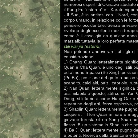
numerosi esperti di Okinawa studiato 
il Kung Fu “esterno” e il Karate nippo
- Il Sud, è in antitesi con il Nord, con
corpo umano, in relazione con le forze 
pensiero occidentale. Senza arrivare lì
rivelano degli eccellenti mezzi terape
come è il caso già da qualche anno i
marziali; tuttavia la loro perfetta mae
stili wai jia (esterni)
Non potendo annoverare tutti gli stili
considerazione:
1) Chang Quan: letteralmente signific
Quan e Cha Quan, è uno degli stili p
ed almeno 5 passi (Bu Xing): posizion
(Pu Bu), posizione del gatto o passo v
scandito, calci alti, balzi, capriole, r
2) Nan Quan: letteralmente significa p
assimilabile a questo, stili come Yun C
Dong, stili famosi come Hung Gar o st
repentine degli arti, forza esplosiva, pos
3) Shaolin Quan: letteralmente pugno
cinque stili: Hon Quan minore e mag
giovane foresta sito a Song Shan nell
flesso. E’ un sistema lo Shaolin che pe
4) Ba Ji Quan: letteralmente pugno del
e potenti. Ricerca della traiettoria e f