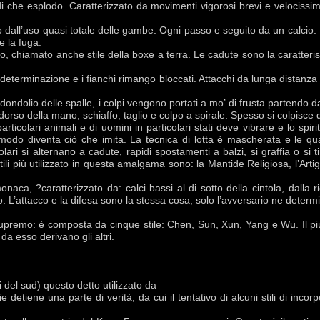
che esplodo. Caratterizzato da movimenti vigorosi brevi e velocissim
o dall’uso quasi totale delle gambe. Ogni passo e seguito da un calcio.
re la fuga.
, chiamato anche stile della boxe a terra. Le cadute sono la caratteristi
determinazione e i fianchi rimango bloccati. Attacchi da lunga distanza 
dondolio delle spalle, i colpi vengono portati a mo’ di frusta partendo d
dorso della mano, schiaffo, taglio e colpo a spirale. Spesso si colpisce
rticolari animali e di uomini in particolari stati deve vibrare e lo spiri
l modo diventa ciò che imita. La tecnica di lotta è mascherata e le qua
lari si alternano a cadute, rapidi spostamenti a balzi, si graffia o si ti
tili più utilizzato in questa amalgama sono: la Mantide Religiosa, l’Artigl
naca, ?caratterizzato da: calci bassi al di sotto della cintola, dalla 
o. L’attacco e la difesa sono la stessa cosa, solo l’avversario ne determin
upremo: è composta da cinque stile: Chen, Sun, Xun, Yang e Wu. Il più
 da esso derivano gli altri.
i del sud) questo detto utilizzato da
detiene una parte di verità, da cui il tentativo di alcuni stili di incor