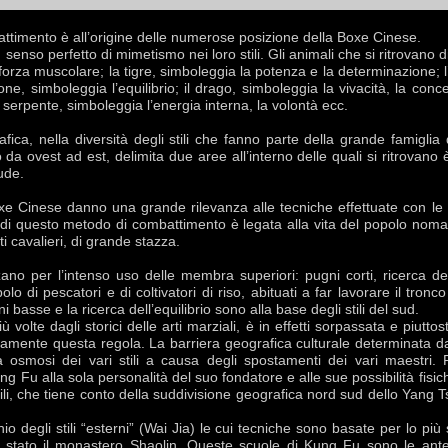
attimento è all’origine delle numerose posizione della Boxe Cinese.
enso perfetto di mimetismo nei loro stili. Gli animali che si ritrovano di
forza muscolare; la tigre, simboleggia la potenza e la determinazione; l’
airone, simboleggia l’equilibrio; il drago, simboleggia la vivacità, la conc
l serpente, simboleggia l’energia interna, la volontà ecc.
fica, nella diversità degli stili che fanno parte della grande famigl
ovest ad est, delimita due aree all’interno delle quali si ritrovano è 
ude.
Boxe Cinese danno una grande rilevanza alle tecniche effettuate con le me
di questo metodo di combattimento è legata alla vita del popolo noma
i cavalieri, di grande stazza.
izzano per l’intenso uso delle membra superiori: pugni corti, ricerca d
lo di pescatori e di coltivatori di riso, abituati a far lavorare il tronc
ni basse e la ricerca dell’equilibrio sono alla base degli stili del sud.
 volte dagli storici delle arti marziali, è in effetti sorpassata e piutto
amente questa regola. La barriera geografica culturale determinata da
a osmosi dei vari stili a causa degli spostamenti dei vari maestri. 
ng Fu alla sola personalità del suo fondatore e alle sue possibilità fisi
 stili, che tiene conto della suddivisione geografica nord sud dello Yan
 degli stili “esterni” (Wai Jia) le cui tecniche sono basate per lo più su
li è stato il monastero Shaolin. Queste scuole di Kung Fu sono le a