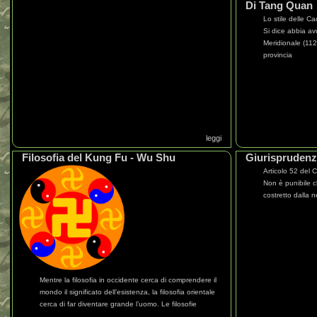
Di Tang Quan
Lo stile delle C
Si dice abbia av
Meridionale (112
provincia
leggi
Filosofia del Kung Fu - Wu Shu
Giurispruden
Articolo 52 del 
Non è punibile c
costretto dalla 
Mentre la filosofia in occidente cerca di comprendere il
mondo il significato dell’esistenza, la filosofia orientale
cerca di far diventare grande l’uomo. Le filosofie