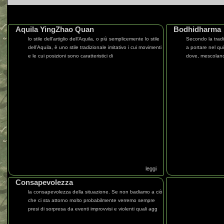
Aquila YingZhao Quan
Bodhidharma
lo stile dell’artiglio dell’Aquila, o più semplicemente lo stile
Secondo la trad
dell’Aquila, è uno stile tradizionale imitativo i cui movimenti
a portare nel qu
e le cui posizioni sono caratteristici di
dove, mescolando
leggi
Consapevolezza
la consapevolezza della situazione. Se non badiamo a ciò
che ci sta attorno molto probabilmente verremo sempre
presi di sorpresa da eventi improvvisi e violenti quali agg