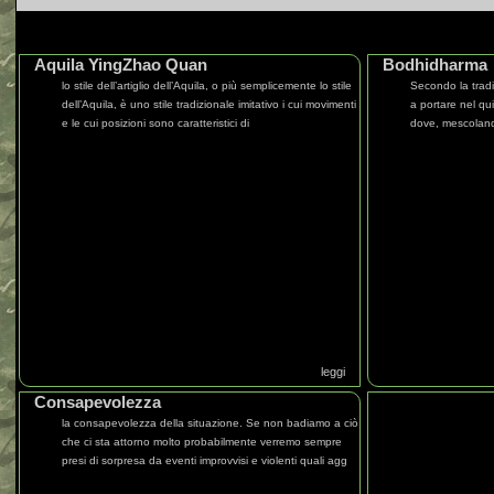
Aquila YingZhao Quan
Bodhidharma
lo stile dell’artiglio dell’Aquila, o più semplicemente lo stile
Secondo la trad
dell’Aquila, è uno stile tradizionale imitativo i cui movimenti
a portare nel qu
e le cui posizioni sono caratteristici di
dove, mescolando
leggi
Consapevolezza
la consapevolezza della situazione. Se non badiamo a ciò
che ci sta attorno molto probabilmente verremo sempre
presi di sorpresa da eventi improvvisi e violenti quali agg