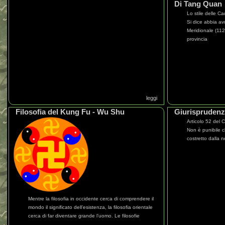
Di Tang Quan
Lo stile delle C
Si dice abbia av
Meridionale (112
provincia
leggi
Filosofia del Kung Fu - Wu Shu
Giurispruden
Articolo 52 del 
Non è punibile c
costretto dalla 
Mentre la filosofia in occidente cerca di comprendere il
mondo il significato dell’esistenza, la filosofia orientale
cerca di far diventare grande l’uomo. Le filosofie